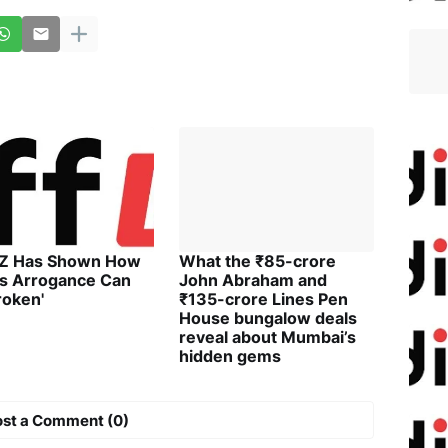
 Z Has Shown How
What the ₹85-crore
's Arrogance Can
John Abraham and
roken'
₹135-crore Lines Pen
House bungalow deals
reveal about Mumbai’s
hidden gems
ost a Comment (0)