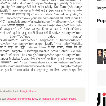
ame></p> <div dir="auto" style="text-align: justify;">&nbsp;
: justify;"><strong>जेली केई तामिन (Jelly Kai Tamin)</strong>
Bolly
justify;">अरुणाचल प्रदेश के जेली केई इंडियन आइडल के मंच पर जजेस
गे तो जजेस भी हैरान रह गए.</div> <p style="text-align: justify;">
er" src="https://www.youtube.com/embed/zKHwN3XcaCU"
Pop
"0" allowfullscreen="allowfullscreen"></iframe></p> <div
strong>साक्षी हरेंद्रन (Sakshi Harendran)</strong></div> <div
षी हरेंद्रन भी इसी लिस्ट का एक हिस्सा है. बता दें साक्षी मोटिवेशनल
ा में अपने सुरों के जादू चलाती दिखाई देती हैं.</div> <p style="text-
ame title="YouTube video player"
Npilk0OmVSY" width="560" height="315" frameborder="0"
ame></p> <p style="text-align: justify;"><a title="Malaika
े कहा था, 'मुझे Salman Khan ने नहीं बनाया, सेल्फ मेड हूं'"
le/create" target=""><strong>Malaika Arora Career: जब भड़क
n ने नहीं बनाया, सेल्फ मेड हूं'</strong></a></p> <p style="text-
Kapoor Malaika Arora: किन तीन चीज़ों पर टिका हुआ है मलाइका अरोड़ा
या खुलासा!" href="https://www.abplive.com/entertainment/arjun-
hip-break-up-arbaaz-khan-divorce-2063037" target="">Arjun
 हुआ है मलाइका अरोड़ा और अर्जुन कपूर का रिश्ता, एक्टर ने खुद किया
bed to this feed at
blogtrottr.com
.
ou can
unsubscribe from this feed
, or
manage all your subscriptions
.