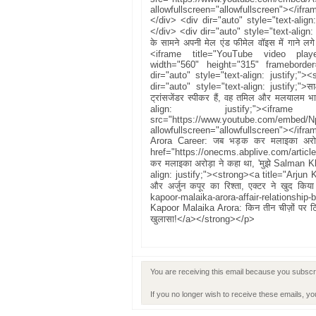
allowfullscreen="allowfullscreen"></ifr
</div> <div dir="auto" style="text-align
</div> <div dir="auto" style="text-align: 
के सामने अपनी मेल एंड फीमेल वॉइस में गाने ल
<iframe title="YouTube video play
width="560" height="315" frameborder=
dir="auto" style="text-align: justify;"><
dir="auto" style="text-align: justify;">साक्
ट्रांसजेंडर स्पीकर हैं, वह तमिल और मलयालम भाष
align: justify;"><ifr
src="https://www.youtube.com/embed/
allowfullscreen="allowfullscreen"></ifr
Arora Career: जब भड़क कर मलाइका अरोड़ा न
href="https://onecms.abplive.com/artic
कर मलाइका अरोड़ा ने कहा था, 'मुझे Salman Kha
align: justify;"><strong><a title="Arjun 
और अर्जुन कपूर का रिश्ता, एक्टर ने खुद कि
kapoor-malaika-arora-affair-relations
Kapoor Malaika Arora: किन तीन चीज़ों पर टिका
खुलासा!</a></strong></p>
You are receiving this email because you subscri
If you no longer wish to receive these emails, y