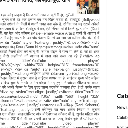
">हर कोई चाहता है कि उसकी आवाज सुरीली हो, सुरीली
तो सुनने वाले हर एक इंसान का मन खिल उठता है. बॉलीवुड (Bollywood
ते दर्शकों के दिलों में अपनी जगह बना चुके हैं. सोचिए जब यह स्टार्स अकेले
 जाता है. लेकिन बॉलीवुड में कई ऐसे सिंगर्स भी हैं जिन्हें डुएट सॉन्ग (Duet
ं. वह मेल और फीमेल (Male-Female voice Artist) दोनों ही आवाज में
्ट में पढ़िए भारत के उन पांच फेमस सिंगर्स का नाम जो फीमेल और मेल दोनों
<div dir="auto" style="text-align: justify;">&nbsp;</div> <div
<strong>सोनू निगम (Sonu Nigam)</strong></div> <div dir="auto"
ो हैरानी होगी की सोनू भी फीमेल वॉइस में गाना गा लेते हैं. जी हां अगर
नू कैसे लड़कियों की आवाज में गाना गाते नजर आ रहे हैं.</div> <p
;"><iframe title="YouTube video player"
s7dOx9QhIqo" width="560" height="315" frameborder="0"
ame></p> <div dir="auto" style="text-align: justify;">&nbsp;
: justify;"><strong>साईराम अय्यर (Sairam Iyer)</strong></div>
इस लिस्ट में दूसरा नाम है साईराम अय्यर का है. साईराम पुरुष और महिला
 बार दिख चुके हैं. उनके फीमेल वॉइस में गाए हुए गाने सोशल मीडिया पर काफी
्टर को अपनी फिल्म के लिए डुएट सॉन्ग परफॉर्म करवाना होता है तो उनके जहन
</div> <p style="text-align: justify;"><iframe title="YouTube
Cat
tube.com/embed/Qhmd3hfYJ0s" width="560" height="315"
ullscreen"></iframe></p> <div dir="auto" style="text-align:
yle="text-align: justify;"><strong>रानी कोहिनूर (Rani Kohenur)
News
xt-align: justify;">रानी कोहिनूर का नाम असल जिंदगी में सुशांत
 वो एक मॉडल, साइक्लोजिस्ट और मोटिवेशनल स्पीकर भी हैं. सुशांत महिला और
Celeb
. सारेगामापा 2018 में भी वह अपनी आवाज का जादू बिखेर चुके हैं.</div> <p
;"><iframe title="YouTube video player"
Bolly
A9ypb-U4FVo" width="560" height="315" frameborder="0"