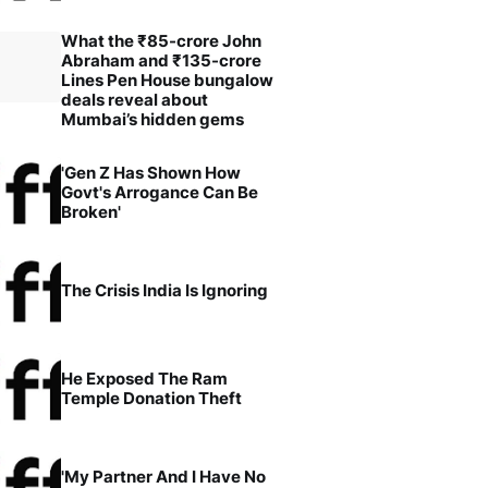
What the ₹85-crore John
Abraham and ₹135-crore
Lines Pen House bungalow
deals reveal about
Mumbai’s hidden gems
'Gen Z Has Shown How
Govt's Arrogance Can Be
Broken'
The Crisis India Is Ignoring
He Exposed The Ram
Temple Donation Theft
'My Partner And I Have No