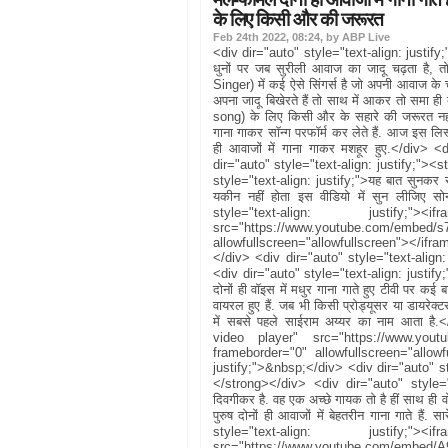
के लिए किसी और की जरूरत
Feb 24th 2022, 08:24, by ABP Live
<div dir="auto" style="text-align: justify;
धुनों पर जब सुरीली आवाज का जादू चढ़ता है, 
Singer) में कई ऐसे सिंगर्स है जो अपनी आवाज के चल
अपना जादू बिखेरते हैं तो साथ में आकर तो समा ही बन
song) के लिए किसी और के सहारे की जरूरत नही
गाना गाकर सॉन्ग परफॉर्म कर लेते हैं. आज इस लिस
ही आवाजों में गाना गाकर मशहूर हुए.</div> 
dir="auto" style="text-align: justify;">
style="text-align: justify;">यह बात सुनकर सबक
यकीन नहीं होता इस वीडियो में सुन लीजिए सो
style="text-align: justify
src="https://www.youtube.com/embed/
allowfullscreen="allowfullscreen"></ifr
</div> <div dir="auto" style="text-align
<div dir="auto" style="text-align: justify;">
दोनों ही वॉइस में मधुर गाना गाते हुए टीवी पर कई
वायरल हुए हैं. जब भी किसी प्रोड्यूसर या डायरेक
में सबसे पहले साईराम अय्यर का नाम आता है.
video player" src="https://www.you
frameborder="0" allowfullscreen="allowf
justify;">&nbsp;</div> <div dir="auto" st
</strong></div> <div dir="auto" style="te
दिवगीकर है. वह एक अच्छे गायक तो है हीं साथ ही
पुरुष दोनों ही आवाजों में बेहतरीन गाना गाते हैं
style="text-align: justify
src="https://www.youtube.com/embed/