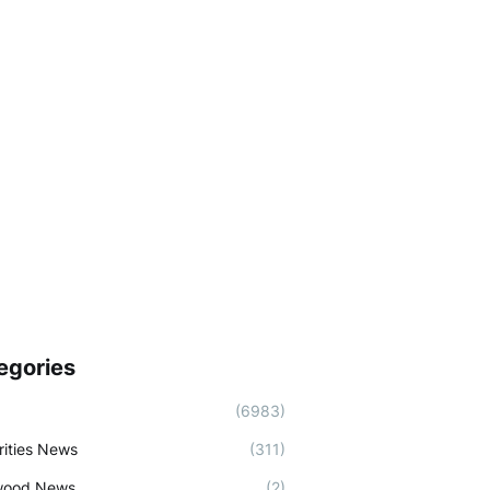
egories
(6983)
rities News
(311)
wood News
(2)