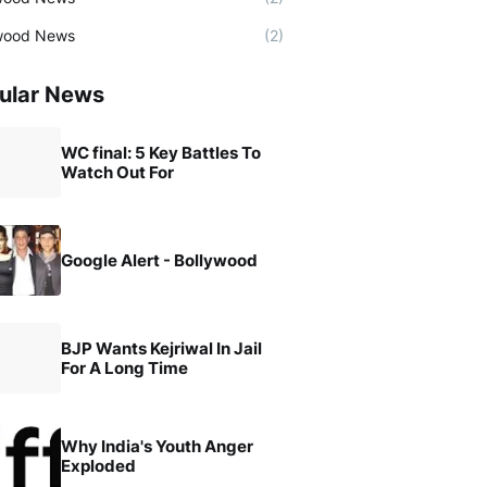
wood News
(2)
ular News
WC final: 5 Key Battles To
Watch Out For
Google Alert - Bollywood
BJP Wants Kejriwal In Jail
For A Long Time
Why India's Youth Anger
Exploded