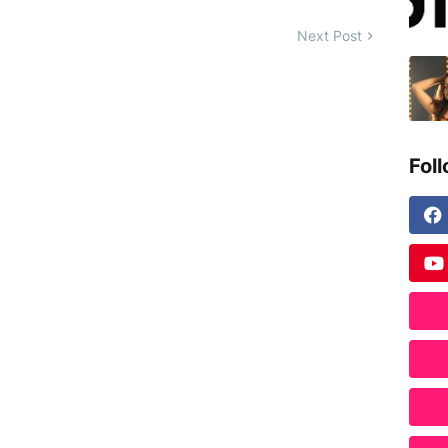
Next Post
Fol