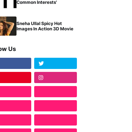
Common Interests'
Sneha Ullal Spicy Hot
Images In Action 3D Movie
low Us